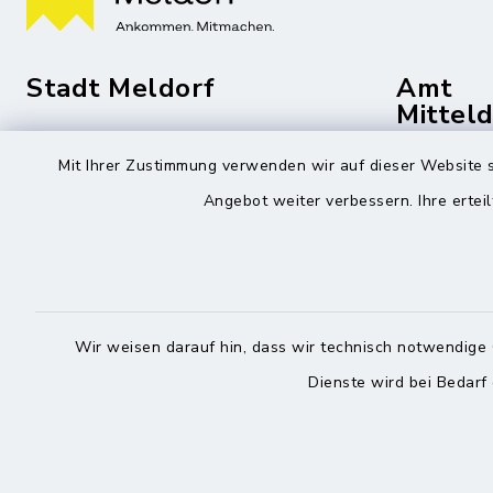
Stadt Meldorf
Amt
Mittel
Die Bürgermeisterin
Mit Ihrer Zustimmung verwenden wir auf dieser Website s
Roggenst
Zingelstraße 2
25704 Me
Angebot weiter verbessern. Ihre erteil
25704 Meldorf
04832
04832 6065-301
04832
info@meldorf.de
info@
Wir weisen darauf hin, dass wir technisch notwendige 
facebook
instagram
Dienste wird bei Bedarf