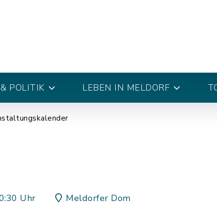
& POLITIK
LEBEN IN MELDORF
T
nstaltungskalender
0:30 Uhr
Meldorfer Dom