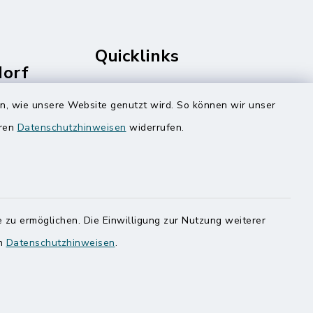
Quicklinks
dorf
rale
Amt Mitteldithmarschen
en, wie unsere Website genutzt wird. So können wir unser
Speicherkoog Meldorfer Koog
eren
Datenschutzhinweisen
widerrufen.
Nationalpark Wattenmeer
 zu ermöglichen. Die Einwilligung zur Nutzung weiterer
en
Datenschutzhinweisen
.
ung
Haben
egen,
n
 Sie uns
onnummer