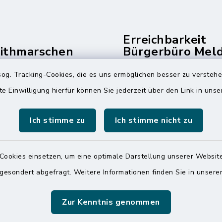
Erreichbarkeit
dithmarschen
Bürgerbüro Mel
und Telefonzent
og. Tracking-Cookies, die es uns ermöglichen besser zu versteh
raße 14
Montag und Freitag
ldorf
te Einwilligung hierfür können Sie jederzeit über den Link in uns
7:00 Uhr - 12:00 Uhr
 6065-0
Ich stimme zu
Ich stimme nicht zu
Dienstag und Donnerstag
 6065-215
8:00 Uhr - 12:00 Uhr
mitteldithmarschen.de
14:00 Uhr - 18:00 Uhr
Cookies einsetzen, um eine optimale Darstellung unserer Website
 gesondert abgefragt. Weitere Informationen finden Sie in unser
Online-Terminvereinbar
Sie ein dringendes Anli
finden aber online keine
Zur Kenntnis genommen
zeitnahen Termin? Rufen
gerne unter der Telef