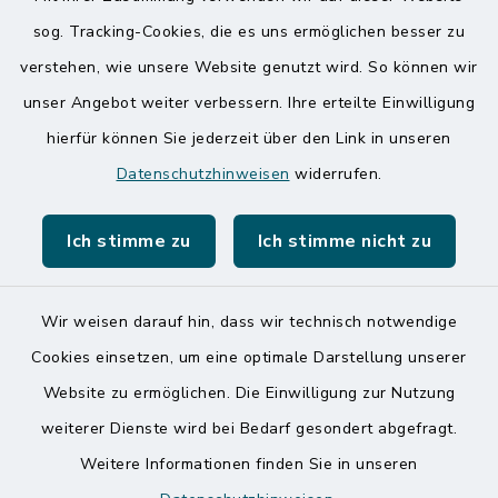
sog. Tracking-Cookies, die es uns ermöglichen besser zu
Quicklinks
verstehen, wie unsere Website genutzt wird. So können wir
Amt Mitteldithmarschen
unser Angebot weiter verbessern. Ihre erteilte Einwilligung
hierfür können Sie jederzeit über den Link in unseren
Speicherkoog Meldorfer Koog
Datenschutzhinweisen
widerrufen.
Nationalpark Wattenmeer
Ich stimme zu
Ich stimme nicht zu
Wir weisen darauf hin, dass wir technisch notwendige
Kontakt
Cookies einsetzen, um eine optimale Darstellung unserer
Website zu ermöglichen. Die Einwilligung zur Nutzung
Barrierefreiheit
weiterer Dienste wird bei Bedarf gesondert abgefragt.
Weitere Informationen finden Sie in unseren
Datenschutz