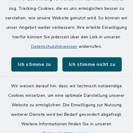
sog. Tracking-Cookies, die es uns ermöglichen besser zu
Quicklinks
verstehen, wie unsere Website genutzt wird. So können wir
Amt Mitteldithmarschen
unser Angebot weiter verbessern. Ihre erteilte Einwilligung
hierfür können Sie jederzeit über den Link in unseren
Speicherkoog Meldorfer Koog
Datenschutzhinweisen
widerrufen.
Nationalpark Wattenmeer
Ich stimme zu
Ich stimme nicht zu
Wir weisen darauf hin, dass wir technisch notwendige
Kontakt
Cookies einsetzen, um eine optimale Darstellung unserer
Website zu ermöglichen. Die Einwilligung zur Nutzung
Barrierefreiheit
weiterer Dienste wird bei Bedarf gesondert abgefragt.
Weitere Informationen finden Sie in unseren
Datenschutz