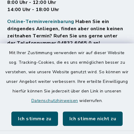
8:00 Uhr - 12:00 Uhr
14:00 Uhr - 18:00 Uhr
Online-Terminvereinbarung
Haben Sie ein
dringendes Anliegen, finden aber online keinen
zeitnahen Termin? Rufen Sie uns gerne unter
der Telefonnummer 04832 6065 0 an!
Mit Ihrer Zustimmung verwenden wir auf dieser Website
sog. Tracking-Cookies, die es uns ermöglichen besser zu
Quicklinks
verstehen, wie unsere Website genutzt wird. So können wir
Amt Mitteldithmarschen
unser Angebot weiter verbessern. Ihre erteilte Einwilligung
hierfür können Sie jederzeit über den Link in unseren
Speicherkoog Meldorfer Koog
Datenschutzhinweisen
widerrufen.
Nationalpark Wattenmeer
Ich stimme zu
Ich stimme nicht zu