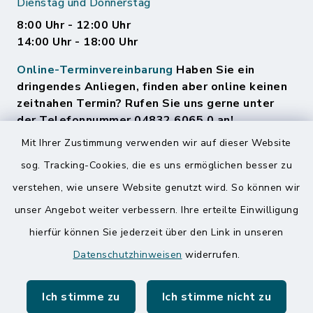
Dienstag und Donnerstag
8:00 Uhr - 12:00 Uhr
14:00 Uhr - 18:00 Uhr
Online-Terminvereinbarung
Haben Sie ein
dringendes Anliegen, finden aber online keinen
zeitnahen Termin? Rufen Sie uns gerne unter
der Telefonnummer 04832 6065 0 an!
Mit Ihrer Zustimmung verwenden wir auf dieser Website
sog. Tracking-Cookies, die es uns ermöglichen besser zu
Quicklinks
verstehen, wie unsere Website genutzt wird. So können wir
Amt Mitteldithmarschen
unser Angebot weiter verbessern. Ihre erteilte Einwilligung
hierfür können Sie jederzeit über den Link in unseren
Speicherkoog Meldorfer Koog
Datenschutzhinweisen
widerrufen.
Nationalpark Wattenmeer
Ich stimme zu
Ich stimme nicht zu