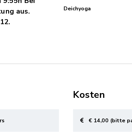
 9:55h Bei
Deichyoga
tung aus.
12.
Kosten
rs
€ 14,00 (bitte 