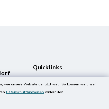
Quicklinks
dorf
rale
Amt Mitteldithmarschen
en, wie unsere Website genutzt wird. So können wir unser
Speicherkoog Meldorfer Koog
eren
Datenschutzhinweisen
widerrufen.
Nationalpark Wattenmeer