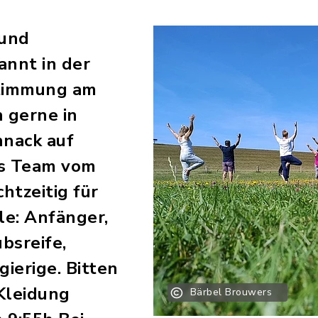
 und
nnt in der
timmung am
 gerne in
nack auf
as Team vom
htzeitig für
le: Anfänger,
bsreife,
ierige. Bitten
Kleidung
Bärbel Brouwers