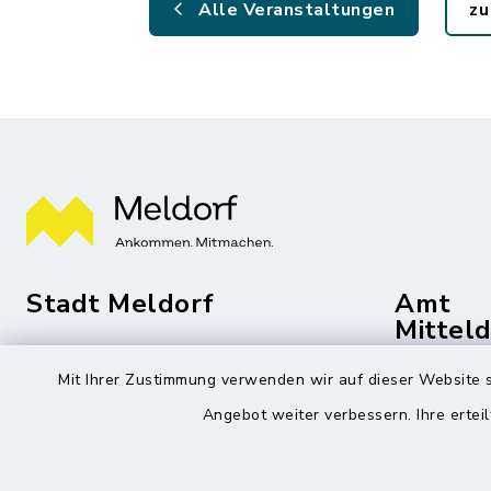
Alle Veranstaltungen
zu
Stadt Meldorf
Amt
Mittel
Die Bürgermeisterin
Mit Ihrer Zustimmung verwenden wir auf dieser Website s
Roggenst
Zingelstraße 2
Angebot weiter verbessern. Ihre erteil
25704 Me
25704 Meldorf
04832
04832 6065-301