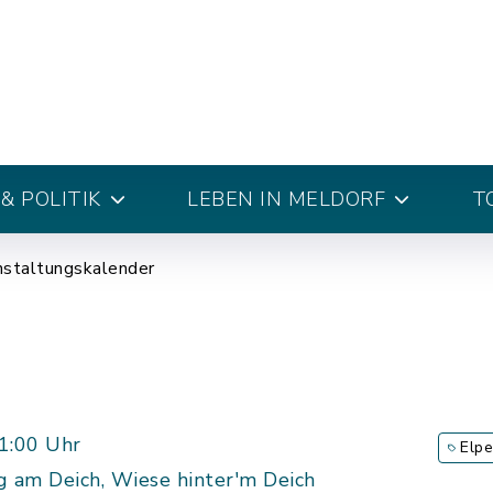
& POLITIK
LEBEN IN MELDORF
T
nstaltungskalender
1:00 Uhr
Elpe
g am Deich, Wiese hinter'm Deich