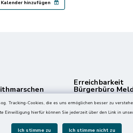
 Kalender hinzufügen
Erreichbarkeit
dithmarschen
Bürgerbüro Mel
und Telefonzent
og. Tracking-Cookies, die es uns ermöglichen besser zu versteh
raße 14
Montag und Freitag
te Einwilligung hierfür können Sie jederzeit über den Link in uns
ldorf
7:00 Uhr - 12:00 Uhr
 6065-0
Ich stimme zu
Ich stimme nicht zu