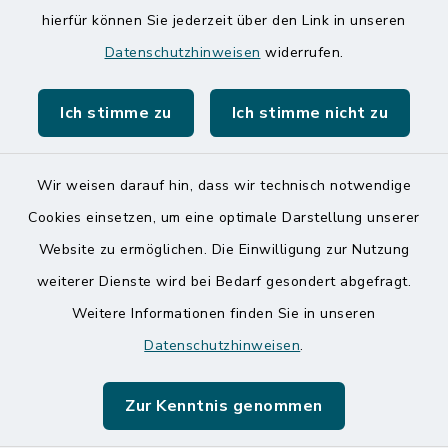
hierfür können Sie jederzeit über den Link in unseren
Speicherkoog Meldorfer Koog
Datenschutzhinweisen
widerrufen.
Nationalpark Wattenmeer
Ich stimme zu
Ich stimme nicht zu
Wir weisen darauf hin, dass wir technisch notwendige
Kontakt
Cookies einsetzen, um eine optimale Darstellung unserer
Website zu ermöglichen. Die Einwilligung zur Nutzung
Barrierefreiheit
weiterer Dienste wird bei Bedarf gesondert abgefragt.
Weitere Informationen finden Sie in unseren
Datenschutz
Datenschutzhinweisen
.
Impressum
Zur Kenntnis genommen
Sitemap