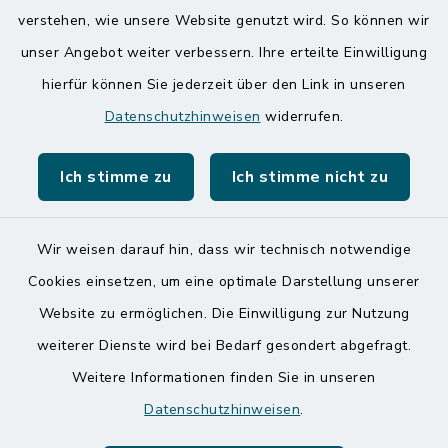
verstehen, wie unsere Website genutzt wird. So können wir
Amt Mitteldithmarschen
unser Angebot weiter verbessern. Ihre erteilte Einwilligung
hierfür können Sie jederzeit über den Link in unseren
Speicherkoog Meldorfer Koog
Datenschutzhinweisen
widerrufen.
Nationalpark Wattenmeer
Ich stimme zu
Ich stimme nicht zu
Wir weisen darauf hin, dass wir technisch notwendige
Kontakt
Cookies einsetzen, um eine optimale Darstellung unserer
Website zu ermöglichen. Die Einwilligung zur Nutzung
Barrierefreiheit
weiterer Dienste wird bei Bedarf gesondert abgefragt.
Weitere Informationen finden Sie in unseren
Datenschutz
Datenschutzhinweisen
.
Impressum