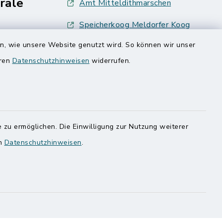
rale
Amt Mitteldithmarschen
Speicherkoog Meldorfer Koog
en, wie unsere Website genutzt wird. So können wir unser
Nationalpark Wattenmeer
eren
Datenschutzhinweisen
widerrufen.
ung
Haben
egen,
 zu ermöglichen. Die Einwilligung zur Nutzung weiterer
n
en
Datenschutzhinweisen
.
 Sie uns
onnummer