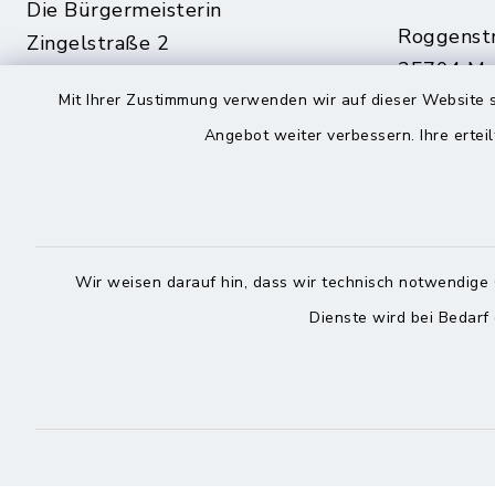
Die Bürgermeisterin
Roggenst
Zingelstraße 2
25704 Me
25704 Meldorf
Mit Ihrer Zustimmung verwenden wir auf dieser Website s
04832
04832 6065-301
Angebot weiter verbessern. Ihre erteil
04832
info@meldorf.de
info@
facebook
instagram
Wir weisen darauf hin, dass wir technisch notwendige 
Dienste wird bei Bedarf