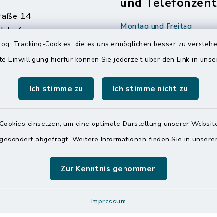
und Telefonzent
raße 14
Montag und Freitag
ldorf
7:00 Uhr - 12:00 Uhr
og. Tracking-Cookies, die es uns ermöglichen besser zu versteh
 6065-0
te Einwilligung hierfür können Sie jederzeit über den Link in uns
Dienstag und Donnerstag
 6065-215
8:00 Uhr - 12:00 Uhr
mitteldithmarschen.de
Ich stimme zu
Ich stimme nicht zu
14:00 Uhr - 18:00 Uhr
Online-Terminvereinbar
Sie ein dringendes Anli
Cookies einsetzen, um eine optimale Darstellung unserer Website
finden aber online keine
 gesondert abgefragt. Weitere Informationen finden Sie in unser
zeitnahen Termin? Rufen
gerne unter der Telef
Zur Kenntnis genommen
04832 6065 0 an!
Impressum