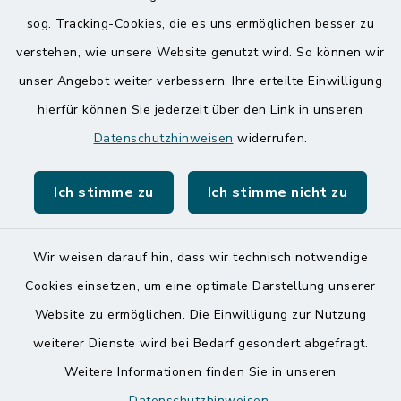
sog. Tracking-Cookies, die es uns ermöglichen besser zu
Quicklinks
verstehen, wie unsere Website genutzt wird. So können wir
Amt Mitteldithmarschen
unser Angebot weiter verbessern. Ihre erteilte Einwilligung
hierfür können Sie jederzeit über den Link in unseren
Speicherkoog Meldorfer Koog
Datenschutzhinweisen
widerrufen.
Nationalpark Wattenmeer
Ich stimme zu
Ich stimme nicht zu
Wir weisen darauf hin, dass wir technisch notwendige
Kontakt
Cookies einsetzen, um eine optimale Darstellung unserer
Website zu ermöglichen. Die Einwilligung zur Nutzung
Barrierefreiheit
weiterer Dienste wird bei Bedarf gesondert abgefragt.
Weitere Informationen finden Sie in unseren
Datenschutz
Datenschutzhinweisen
.