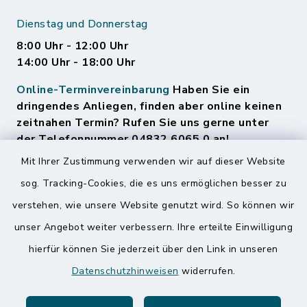
Dienstag und Donnerstag
8:00 Uhr - 12:00 Uhr
14:00 Uhr - 18:00 Uhr
Online-Terminvereinbarung
Haben Sie ein
dringendes Anliegen, finden aber online keinen
zeitnahen Termin? Rufen Sie uns gerne unter
der Telefonnummer 04832 6065 0 an!
Mit Ihrer Zustimmung verwenden wir auf dieser Website
sog. Tracking-Cookies, die es uns ermöglichen besser zu
Quicklinks
verstehen, wie unsere Website genutzt wird. So können wir
Amt Mitteldithmarschen
unser Angebot weiter verbessern. Ihre erteilte Einwilligung
hierfür können Sie jederzeit über den Link in unseren
Speicherkoog Meldorfer Koog
Datenschutzhinweisen
widerrufen.
Nationalpark Wattenmeer