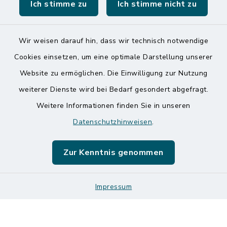
Ich stimme zu
Ich stimme nicht zu
Wir weisen darauf hin, dass wir technisch notwendige
Kontakt
Cookies einsetzen, um eine optimale Darstellung unserer
Website zu ermöglichen. Die Einwilligung zur Nutzung
Barrierefreiheit
weiterer Dienste wird bei Bedarf gesondert abgefragt.
Weitere Informationen finden Sie in unseren
Datenschutz
Datenschutzhinweisen
.
Impressum
Zur Kenntnis genommen
Sitemap
Logos und Designmanual
Impressum
Cookie-Einstellungen