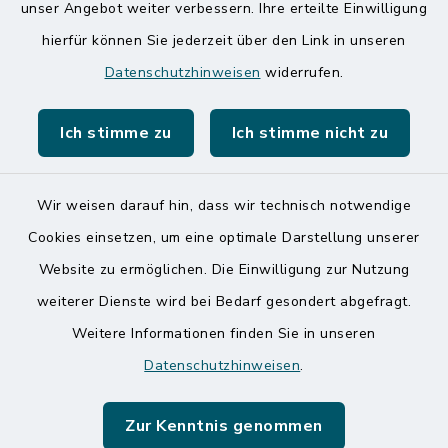
unser Angebot weiter verbessern. Ihre erteilte Einwilligung
hierfür können Sie jederzeit über den Link in unseren
Speicherkoog Meldorfer Koog
Datenschutzhinweisen
widerrufen.
Nationalpark Wattenmeer
Ich stimme zu
Ich stimme nicht zu
Wir weisen darauf hin, dass wir technisch notwendige
Kontakt
Cookies einsetzen, um eine optimale Darstellung unserer
Website zu ermöglichen. Die Einwilligung zur Nutzung
Barrierefreiheit
weiterer Dienste wird bei Bedarf gesondert abgefragt.
Weitere Informationen finden Sie in unseren
Datenschutz
Datenschutzhinweisen
.
Impressum
Zur Kenntnis genommen
Sitemap