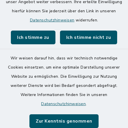
unser Angebot weiter verbessern. Ihre erteilte Einwilligung
hierfür können Sie jederzeit über den Link in unseren
Speicherkoog Meldorfer Koog
Datenschutzhinweisen
widerrufen.
Nationalpark Wattenmeer
Ich stimme zu
Ich stimme nicht zu
Wir weisen darauf hin, dass wir technisch notwendige
Kontakt
Cookies einsetzen, um eine optimale Darstellung unserer
Website zu ermöglichen. Die Einwilligung zur Nutzung
Barrierefreiheit
weiterer Dienste wird bei Bedarf gesondert abgefragt.
Weitere Informationen finden Sie in unseren
Datenschutz
Datenschutzhinweisen
.
Impressum
Zur Kenntnis genommen
Sitemap