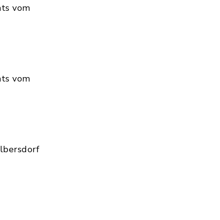
hts vom
hts vom
lbersdorf