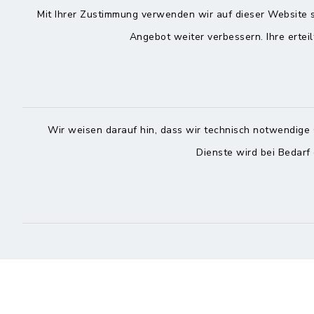
Die Bürgermeisterin
Mit Ihrer Zustimmung verwenden wir auf dieser Website s
Roggenst
Zingelstraße 2
Angebot weiter verbessern. Ihre erteil
25704 Me
25704 Meldorf
04832
04832 6065-301
04832
info@meldorf.de
info@
Wir weisen darauf hin, dass wir technisch notwendige 
facebook
instagram
Dienste wird bei Bedarf