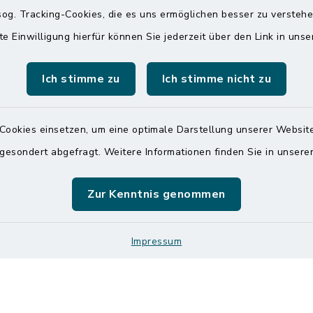
und Telefonzent
og. Tracking-Cookies, die es uns ermöglichen besser zu versteh
raße 14
Montag und Freitag
te Einwilligung hierfür können Sie jederzeit über den Link in uns
ldorf
7:00 Uhr - 12:00 Uhr
 6065-0
Ich stimme zu
Ich stimme nicht zu
Dienstag und Donnerstag
 6065-215
8:00 Uhr - 12:00 Uhr
mitteldithmarschen.de
14:00 Uhr - 18:00 Uhr
Cookies einsetzen, um eine optimale Darstellung unserer Website
 gesondert abgefragt. Weitere Informationen finden Sie in unser
Online-Terminvereinbar
Sie ein dringendes Anli
finden aber online keine
Zur Kenntnis genommen
zeitnahen Termin? Rufen
gerne unter der Telef
04832 6065 0 an!
Impressum