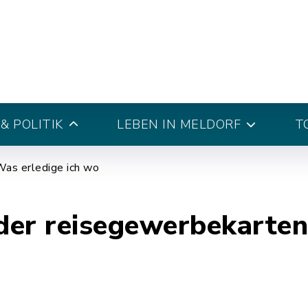
& POLITIK
LEBEN IN MELDORF
T
as erledige ich wo
er reisegewerbekartenf