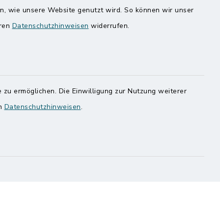
rale
Amt Mitteldithmarschen
en, wie unsere Website genutzt wird. So können wir unser
Speicherkoog Meldorfer Koog
eren
Datenschutzhinweisen
widerrufen.
Nationalpark Wattenmeer
 zu ermöglichen. Die Einwilligung zur Nutzung weiterer
en
Datenschutzhinweisen
.
ung
Haben
egen,
n
 Sie uns
onnummer