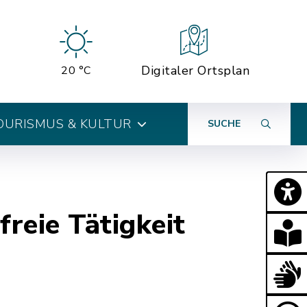
Digitaler Ortsplan
20 °C
OURISMUS & KULTUR
SUCHE
reie Tätigkeit