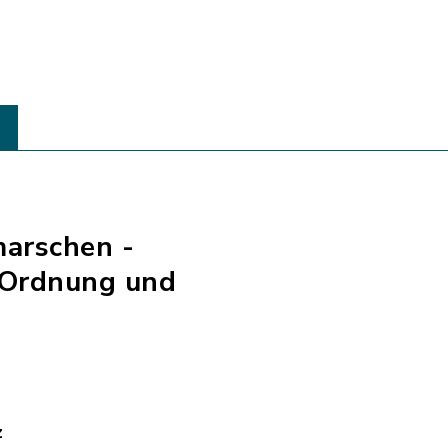
marschen -
 Ordnung und
z