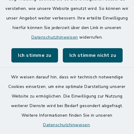
Quicklinks
verstehen, wie unsere Website genutzt wird. So können wir
Amt Mitteldithmarschen
unser Angebot weiter verbessern. Ihre erteilte Einwilligung
hierfür können Sie jederzeit über den Link in unseren
Speicherkoog Meldorfer Koog
Datenschutzhinweisen
widerrufen.
Nationalpark Wattenmeer
Ich stimme zu
Ich stimme nicht zu
Wir weisen darauf hin, dass wir technisch notwendige
Kontakt
Cookies einsetzen, um eine optimale Darstellung unserer
Website zu ermöglichen. Die Einwilligung zur Nutzung
Barrierefreiheit
weiterer Dienste wird bei Bedarf gesondert abgefragt.
Weitere Informationen finden Sie in unseren
Datenschutz
Datenschutzhinweisen
.
Impressum