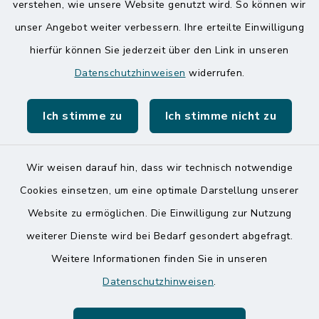
verstehen, wie unsere Website genutzt wird. So können wir
Amt Mitteldithmarschen
unser Angebot weiter verbessern. Ihre erteilte Einwilligung
hierfür können Sie jederzeit über den Link in unseren
Speicherkoog Meldorfer Koog
Datenschutzhinweisen
widerrufen.
Nationalpark Wattenmeer
Ich stimme zu
Ich stimme nicht zu
Wir weisen darauf hin, dass wir technisch notwendige
Kontakt
Cookies einsetzen, um eine optimale Darstellung unserer
Website zu ermöglichen. Die Einwilligung zur Nutzung
Barrierefreiheit
weiterer Dienste wird bei Bedarf gesondert abgefragt.
Weitere Informationen finden Sie in unseren
Datenschutz
Datenschutzhinweisen
.
Impressum