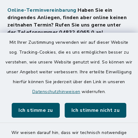
Online-Terminvereinbarung
Haben Sie ein
dringendes Anliegen, finden aber online keinen
zeitnahen Termin? Rufen Sie uns gerne unter
der Telefonnummer 04832 6065 0 an!
Mit Ihrer Zustimmung verwenden wir auf dieser Website
sog. Tracking-Cookies, die es uns ermöglichen besser zu
Quicklinks
verstehen, wie unsere Website genutzt wird. So können wir
Amt Mitteldithmarschen
unser Angebot weiter verbessern. Ihre erteilte Einwilligung
hierfür können Sie jederzeit über den Link in unseren
Speicherkoog Meldorfer Koog
Datenschutzhinweisen
widerrufen.
Nationalpark Wattenmeer
Ich stimme zu
Ich stimme nicht zu
Wir weisen darauf hin, dass wir technisch notwendige