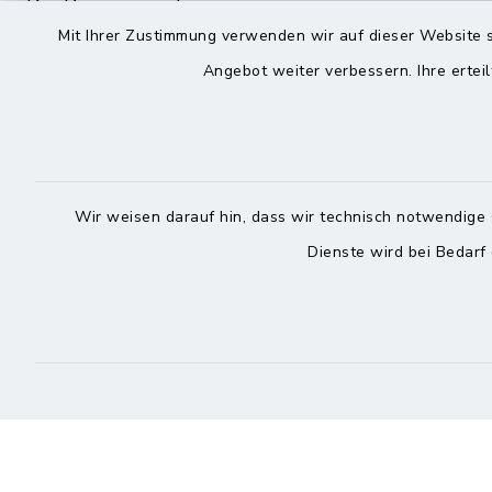
Die Bürgermeisterin
Roggenst
Zingelstraße 2
Mit Ihrer Zustimmung verwenden wir auf dieser Website s
25704 Me
25704 Meldorf
Angebot weiter verbessern. Ihre erteil
04832
04832 6065-301
04832
info@meldorf.de
info@
Wir weisen darauf hin, dass wir technisch notwendige 
facebook
instagram
Dienste wird bei Bedarf