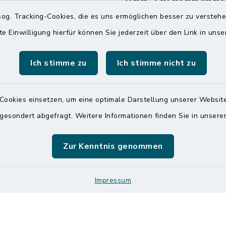
und Telefonzent
raße 14
og. Tracking-Cookies, die es uns ermöglichen besser zu versteh
Montag und Freitag
ldorf
te Einwilligung hierfür können Sie jederzeit über den Link in uns
7:00 Uhr - 12:00 Uhr
 6065-0
Ich stimme zu
Ich stimme nicht zu
Dienstag und Donnerstag
 6065-215
8:00 Uhr - 12:00 Uhr
mitteldithmarschen.de
14:00 Uhr - 18:00 Uhr
Cookies einsetzen, um eine optimale Darstellung unserer Website
Online-Terminvereinbar
 gesondert abgefragt. Weitere Informationen finden Sie in unser
Sie ein dringendes Anli
finden aber online keine
Zur Kenntnis genommen
zeitnahen Termin? Rufen
gerne unter der Telef
04832 6065 0 an!
Impressum