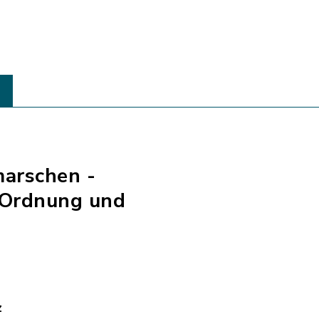
marschen -
 Ordnung und
z