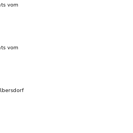
hts vom
hts vom
lbersdorf