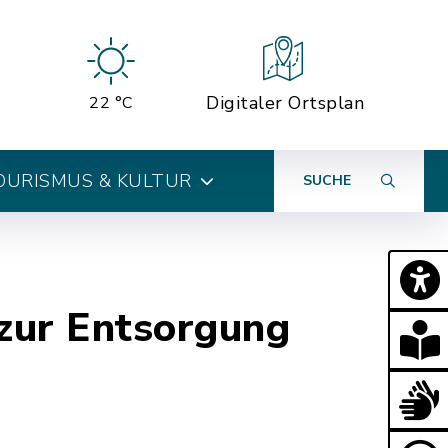
Digitaler Ortsplan
22 °C
OURISMUS & KULTUR
SUCHE
 zur Entsorgung