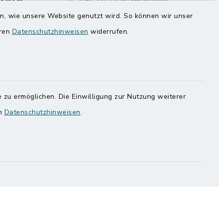
rale
Amt Mitteldithmarschen
en, wie unsere Website genutzt wird. So können wir unser
Speicherkoog Meldorfer Koog
eren
Datenschutzhinweisen
widerrufen.
Nationalpark Wattenmeer
 zu ermöglichen. Die Einwilligung zur Nutzung weiterer
ung
Haben
en
Datenschutzhinweisen
.
egen,
n
 Sie uns
onnummer