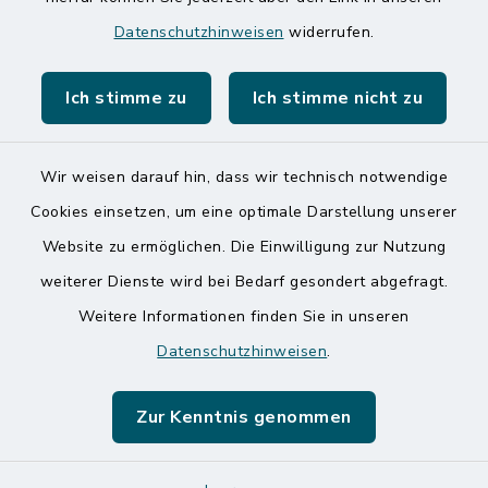
Speicherkoog Meldorfer Koog
Datenschutzhinweisen
widerrufen.
Nationalpark Wattenmeer
Ich stimme zu
Ich stimme nicht zu
Wir weisen darauf hin, dass wir technisch notwendige
Kontakt
Cookies einsetzen, um eine optimale Darstellung unserer
Website zu ermöglichen. Die Einwilligung zur Nutzung
Barrierefreiheit
weiterer Dienste wird bei Bedarf gesondert abgefragt.
Weitere Informationen finden Sie in unseren
Datenschutz
Datenschutzhinweisen
.
Impressum
Zur Kenntnis genommen
Sitemap