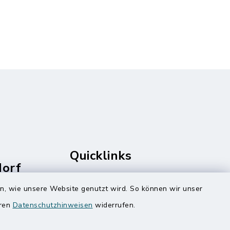
Quicklinks
dorf
rale
Amt Mitteldithmarschen
en, wie unsere Website genutzt wird. So können wir unser
Speicherkoog Meldorfer Koog
eren
Datenschutzhinweisen
widerrufen.
Nationalpark Wattenmeer