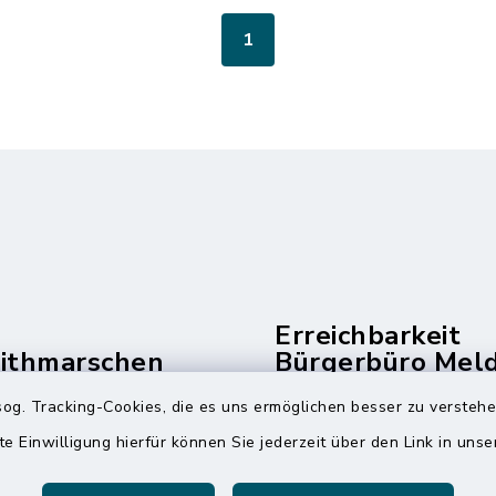
1
Erreichbarkeit
dithmarschen
Bürgerbüro Mel
und Telefonzent
og. Tracking-Cookies, die es uns ermöglichen besser zu versteh
raße 14
Montag und Freitag
te Einwilligung hierfür können Sie jederzeit über den Link in uns
ldorf
7:00 Uhr - 12:00 Uhr