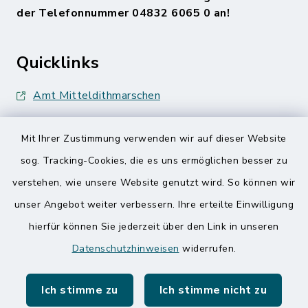
der Telefonnummer 04832 6065 0 an!
Quicklinks
Amt Mitteldithmarschen
Speicherkoog Meldorfer Koog
Mit Ihrer Zustimmung verwenden wir auf dieser Website
Nationalpark Wattenmeer
sog. Tracking-Cookies, die es uns ermöglichen besser zu
verstehen, wie unsere Website genutzt wird. So können wir
unser Angebot weiter verbessern. Ihre erteilte Einwilligung
hierfür können Sie jederzeit über den Link in unseren
Datenschutzhinweisen
widerrufen.
Kontakt
Ich stimme zu
Ich stimme nicht zu
Barrierefreiheit