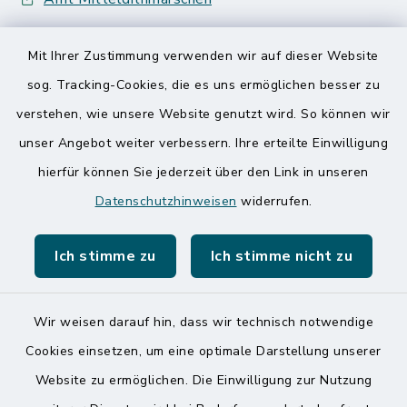
Speicherkoog Meldorfer Koog
Mit Ihrer Zustimmung verwenden wir auf dieser Website
Nationalpark Wattenmeer
sog. Tracking-Cookies, die es uns ermöglichen besser zu
verstehen, wie unsere Website genutzt wird. So können wir
unser Angebot weiter verbessern. Ihre erteilte Einwilligung
hierfür können Sie jederzeit über den Link in unseren
Datenschutzhinweisen
widerrufen.
Kontakt
Ich stimme zu
Ich stimme nicht zu
Barrierefreiheit
Datenschutz
Wir weisen darauf hin, dass wir technisch notwendige
Cookies einsetzen, um eine optimale Darstellung unserer
Impressum
Website zu ermöglichen. Die Einwilligung zur Nutzung
Sitemap