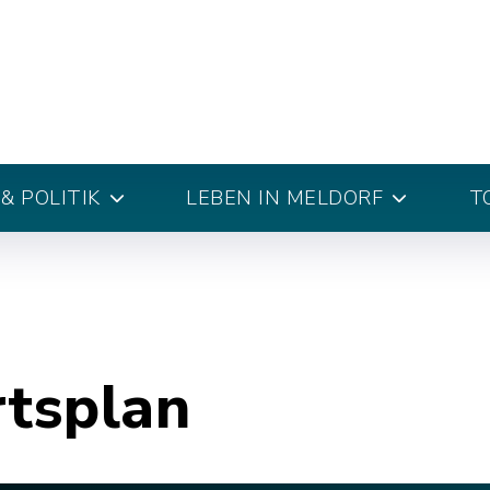
& POLITIK
LEBEN IN MELDORF
T
rtsplan