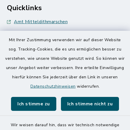
Quicklinks
Amt Mitteldithmarschen
Speicherkoog Meldorfer Koog
Mit Ihrer Zustimmung verwenden wir auf dieser Website
Nationalpark Wattenmeer
sog. Tracking-Cookies, die es uns ermöglichen besser zu
verstehen, wie unsere Website genutzt wird. So können wir
unser Angebot weiter verbessern. Ihre erteilte Einwilligung
hierfür können Sie jederzeit über den Link in unseren
Datenschutzhinweisen
widerrufen.
Kontakt
Ich stimme zu
Ich stimme nicht zu
Barrierefreiheit
Datenschutz
Wir weisen darauf hin, dass wir technisch notwendige