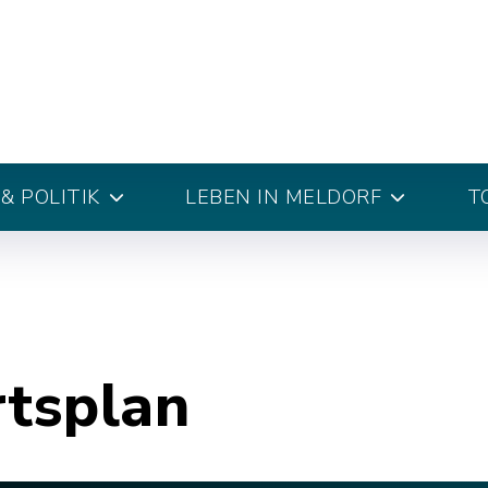
& POLITIK
LEBEN IN MELDORF
T
rtsplan