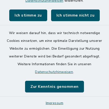
Café Küste
Datenschutzhinweisen
widerrufen.
Zingelstraße 31, 25704
Ich stimme zu
Ich stimme nicht zu
Meldorf
Wir weisen darauf hin, dass wir technisch notwendige
+49 4832 979 84 44
Cookies einsetzen, um eine optimale Darstellung unserer
https://www.cafekueste.de/
Website zu ermöglichen. Die Einwilligung zur Nutzung
weiterer Dienste wird bei Bedarf gesondert abgefragt.
Weitere Informationen finden Sie in unseren
Cajukas Welt
Datenschutzhinweisen
.
Zingelstraße 16, 25704
Zur Kenntnis genommen
Meldorf
Kathrin Salzmann
Impressum