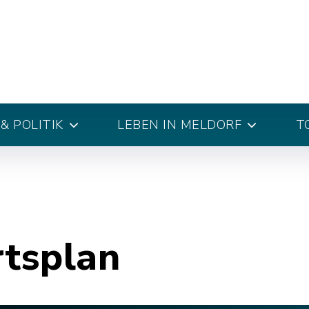
& POLITIK
LEBEN IN MELDORF
T
rtsplan