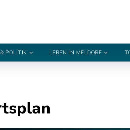
& POLITIK
LEBEN IN MELDORF
T
rtsplan