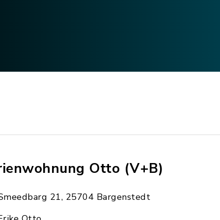
rienwohnung Otto (V+B)
Smeedbarg 21, 25704 Bargenstedt
Erike Otto