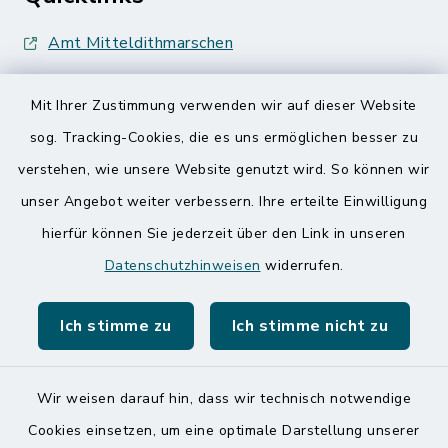
Amt Mitteldithmarschen
Speicherkoog Meldorfer Koog
Mit Ihrer Zustimmung verwenden wir auf dieser Website
Nationalpark Wattenmeer
sog. Tracking-Cookies, die es uns ermöglichen besser zu
verstehen, wie unsere Website genutzt wird. So können wir
unser Angebot weiter verbessern. Ihre erteilte Einwilligung
hierfür können Sie jederzeit über den Link in unseren
Datenschutzhinweisen
widerrufen.
Kontakt
Ich stimme zu
Ich stimme nicht zu
Barrierefreiheit
Datenschutz
Wir weisen darauf hin, dass wir technisch notwendige
Cookies einsetzen, um eine optimale Darstellung unserer
Impressum