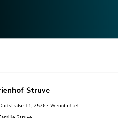
rienhof Struve
Dorfstraße 11, 25767 Wennbüttel
Familie Struve