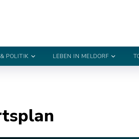
& POLITIK
LEBEN IN MELDORF
T
rtsplan