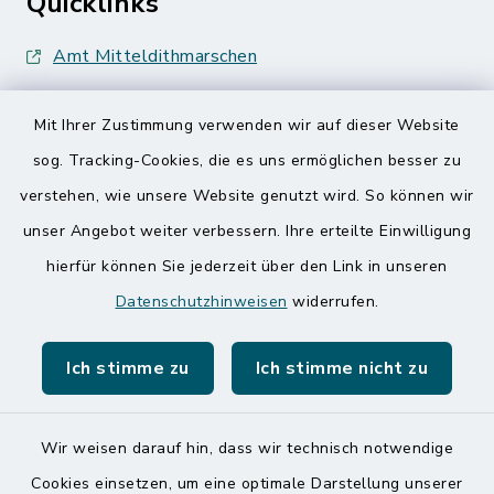
Quicklinks
Amt Mitteldithmarschen
Speicherkoog Meldorfer Koog
Mit Ihrer Zustimmung verwenden wir auf dieser Website
Nationalpark Wattenmeer
sog. Tracking-Cookies, die es uns ermöglichen besser zu
verstehen, wie unsere Website genutzt wird. So können wir
unser Angebot weiter verbessern. Ihre erteilte Einwilligung
hierfür können Sie jederzeit über den Link in unseren
Datenschutzhinweisen
widerrufen.
Kontakt
Ich stimme zu
Ich stimme nicht zu
Barrierefreiheit
Datenschutz
Wir weisen darauf hin, dass wir technisch notwendige
Cookies einsetzen, um eine optimale Darstellung unserer
Impressum