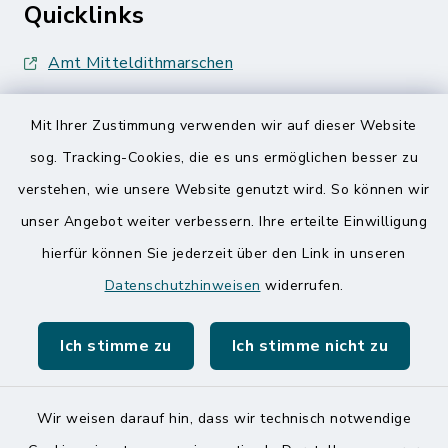
Quicklinks
Amt Mitteldithmarschen
Speicherkoog Meldorfer Koog
Mit Ihrer Zustimmung verwenden wir auf dieser Website
Nationalpark Wattenmeer
sog. Tracking-Cookies, die es uns ermöglichen besser zu
verstehen, wie unsere Website genutzt wird. So können wir
unser Angebot weiter verbessern. Ihre erteilte Einwilligung
hierfür können Sie jederzeit über den Link in unseren
Datenschutzhinweisen
widerrufen.
Kontakt
Ich stimme zu
Ich stimme nicht zu
Barrierefreiheit
Datenschutz
Wir weisen darauf hin, dass wir technisch notwendige