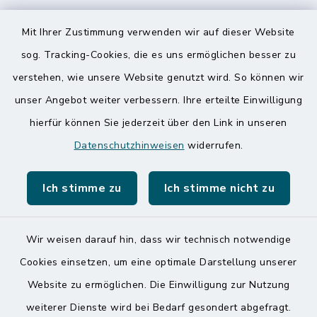
Speicherkoog Meldorfer Koog
Mit Ihrer Zustimmung verwenden wir auf dieser Website
Nationalpark Wattenmeer
sog. Tracking-Cookies, die es uns ermöglichen besser zu
verstehen, wie unsere Website genutzt wird. So können wir
unser Angebot weiter verbessern. Ihre erteilte Einwilligung
hierfür können Sie jederzeit über den Link in unseren
Datenschutzhinweisen
widerrufen.
Kontakt
Ich stimme zu
Ich stimme nicht zu
Barrierefreiheit
Datenschutz
Wir weisen darauf hin, dass wir technisch notwendige
Cookies einsetzen, um eine optimale Darstellung unserer
Impressum
Website zu ermöglichen. Die Einwilligung zur Nutzung
Sitemap
weiterer Dienste wird bei Bedarf gesondert abgefragt.