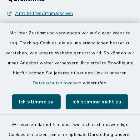
Amt Mitteldithmarschen
Speicherkoog Meldorfer Koog
Mit Ihrer Zustimmung verwenden wir auf dieser Website
Nationalpark Wattenmeer
sog. Tracking-Cookies, die es uns ermöglichen besser zu
verstehen, wie unsere Website genutzt wird. So können wir
unser Angebot weiter verbessern. Ihre erteilte Einwilligung
hierfür können Sie jederzeit über den Link in unseren
Datenschutzhinweisen
widerrufen.
Kontakt
Ich stimme zu
Ich stimme nicht zu
Barrierefreiheit
Datenschutz
Wir weisen darauf hin, dass wir technisch notwendige
Cookies einsetzen, um eine optimale Darstellung unserer
Impressum