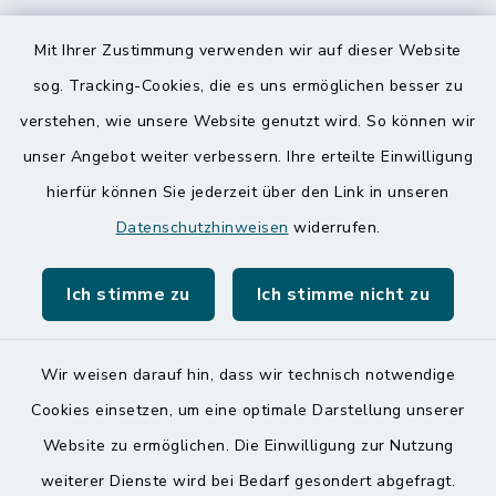
Speicherkoog Meldorfer Koog
Mit Ihrer Zustimmung verwenden wir auf dieser Website
Nationalpark Wattenmeer
sog. Tracking-Cookies, die es uns ermöglichen besser zu
verstehen, wie unsere Website genutzt wird. So können wir
unser Angebot weiter verbessern. Ihre erteilte Einwilligung
hierfür können Sie jederzeit über den Link in unseren
Datenschutzhinweisen
widerrufen.
Kontakt
Ich stimme zu
Ich stimme nicht zu
Barrierefreiheit
Datenschutz
Wir weisen darauf hin, dass wir technisch notwendige
Cookies einsetzen, um eine optimale Darstellung unserer
Impressum
Website zu ermöglichen. Die Einwilligung zur Nutzung
Sitemap
weiterer Dienste wird bei Bedarf gesondert abgefragt.