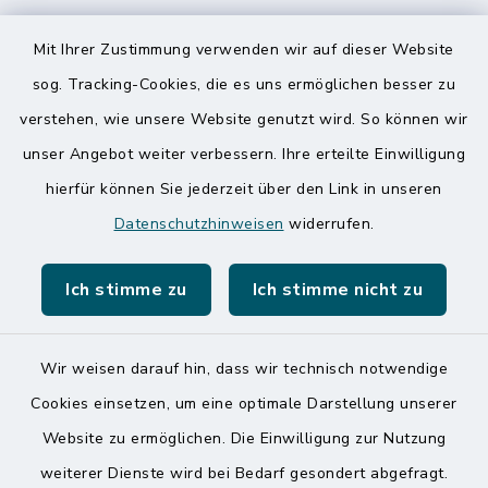
Speicherkoog Meldorfer Koog
Mit Ihrer Zustimmung verwenden wir auf dieser Website
Nationalpark Wattenmeer
sog. Tracking-Cookies, die es uns ermöglichen besser zu
verstehen, wie unsere Website genutzt wird. So können wir
unser Angebot weiter verbessern. Ihre erteilte Einwilligung
hierfür können Sie jederzeit über den Link in unseren
Datenschutzhinweisen
widerrufen.
Kontakt
Ich stimme zu
Ich stimme nicht zu
Barrierefreiheit
Datenschutz
Wir weisen darauf hin, dass wir technisch notwendige
Cookies einsetzen, um eine optimale Darstellung unserer
Impressum
Website zu ermöglichen. Die Einwilligung zur Nutzung
Sitemap
weiterer Dienste wird bei Bedarf gesondert abgefragt.