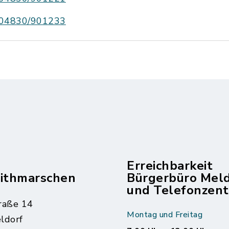
04830/901233
Erreichbarkeit
dithmarschen
Bürgerbüro Mel
und Telefonzent
raße 14
Montag und Freitag
ldorf