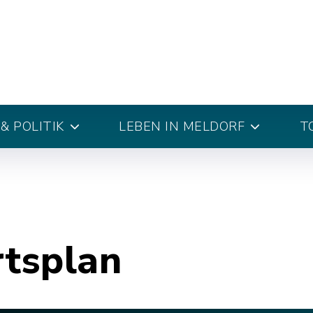
& POLITIK
LEBEN IN MELDORF
T
rtsplan