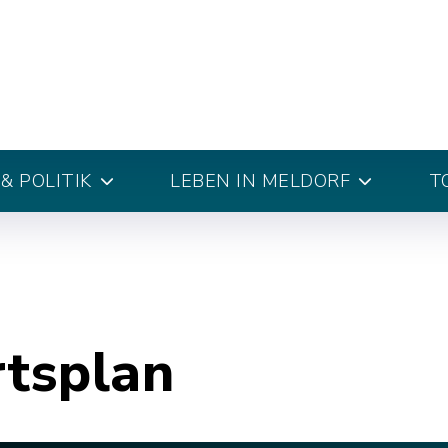
& POLITIK
LEBEN IN MELDORF
T
rtsplan