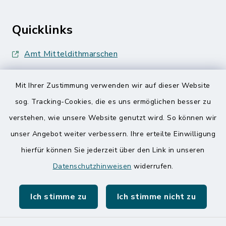
Quicklinks
Amt Mitteldithmarschen
Speicherkoog Meldorfer Koog
Mit Ihrer Zustimmung verwenden wir auf dieser Website
Nationalpark Wattenmeer
sog. Tracking-Cookies, die es uns ermöglichen besser zu
verstehen, wie unsere Website genutzt wird. So können wir
unser Angebot weiter verbessern. Ihre erteilte Einwilligung
hierfür können Sie jederzeit über den Link in unseren
Datenschutzhinweisen
widerrufen.
Kontakt
Ich stimme zu
Ich stimme nicht zu
Barrierefreiheit
Datenschutz