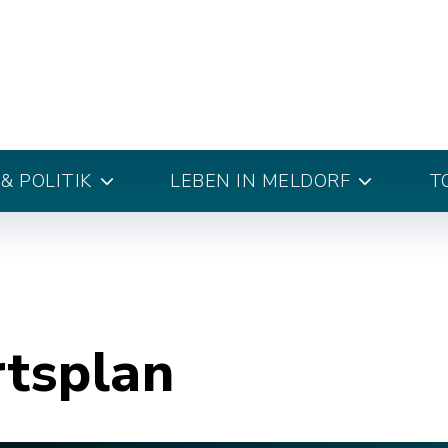
& POLITIK
LEBEN IN MELDORF
T
rtsplan