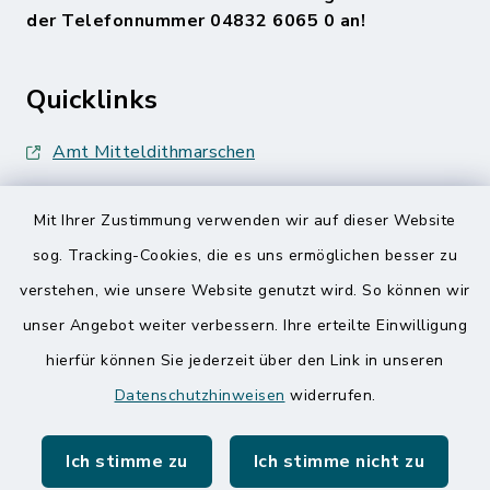
der Telefonnummer 04832 6065 0 an!
Quicklinks
Amt Mitteldithmarschen
Speicherkoog Meldorfer Koog
Mit Ihrer Zustimmung verwenden wir auf dieser Website
Nationalpark Wattenmeer
sog. Tracking-Cookies, die es uns ermöglichen besser zu
verstehen, wie unsere Website genutzt wird. So können wir
unser Angebot weiter verbessern. Ihre erteilte Einwilligung
hierfür können Sie jederzeit über den Link in unseren
Datenschutzhinweisen
widerrufen.
Kontakt
Ich stimme zu
Ich stimme nicht zu
Barrierefreiheit