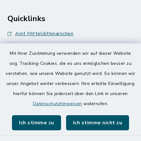
Quicklinks
Amt Mitteldithmarschen
Speicherkoog Meldorfer Koog
Mit Ihrer Zustimmung verwenden wir auf dieser Website
Nationalpark Wattenmeer
sog. Tracking-Cookies, die es uns ermöglichen besser zu
verstehen, wie unsere Website genutzt wird. So können wir
unser Angebot weiter verbessern. Ihre erteilte Einwilligung
hierfür können Sie jederzeit über den Link in unseren
Datenschutzhinweisen
widerrufen.
Kontakt
Ich stimme zu
Ich stimme nicht zu
Barrierefreiheit
Datenschutz