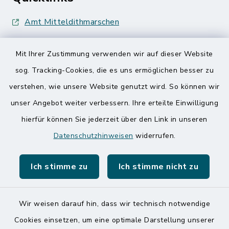
Amt Mitteldithmarschen
Speicherkoog Meldorfer Koog
Mit Ihrer Zustimmung verwenden wir auf dieser Website
Nationalpark Wattenmeer
sog. Tracking-Cookies, die es uns ermöglichen besser zu
verstehen, wie unsere Website genutzt wird. So können wir
unser Angebot weiter verbessern. Ihre erteilte Einwilligung
hierfür können Sie jederzeit über den Link in unseren
Datenschutzhinweisen
widerrufen.
Kontakt
Ich stimme zu
Ich stimme nicht zu
Barrierefreiheit
Datenschutz
Wir weisen darauf hin, dass wir technisch notwendige
Cookies einsetzen, um eine optimale Darstellung unserer
Impressum