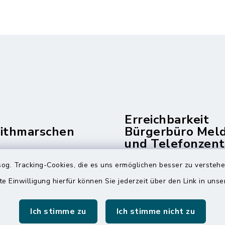
Erreichbarkeit
dithmarschen
Bürgerbüro Mel
und Telefonzent
raße 14
og. Tracking-Cookies, die es uns ermöglichen besser zu versteh
Montag und Freitag
ldorf
te Einwilligung hierfür können Sie jederzeit über den Link in uns
7:00 Uhr - 12:00 Uhr
 6065-0
Dienstag und Donnerstag
 6065-215
Ich stimme zu
Ich stimme nicht zu
8:00 Uhr - 12:00 Uhr