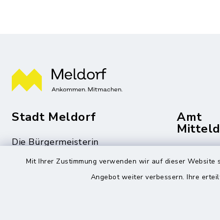
Stadt Meldorf
Amt
Mittel
Die Bürgermeisterin
Roggenst
Zingelstraße 2
Mit Ihrer Zustimmung verwenden wir auf dieser Website s
25704 Me
25704 Meldorf
Angebot weiter verbessern. Ihre erteil
04832
04832 6065-301
04832
info@meldorf.de