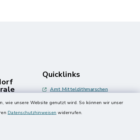
Quicklinks
dorf
rale
Amt Mitteldithmarschen
Speicherkoog Meldorfer Koog
en, wie unsere Website genutzt wird. So können wir unser
eren
Datenschutzhinweisen
widerrufen.
Nationalpark Wattenmeer