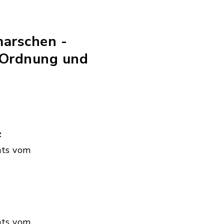
marschen -
 Ordnung und
z
hts vom
hts vom