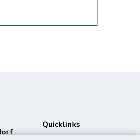
Quicklinks
dorf
rale
Amt Mitteldithmarschen