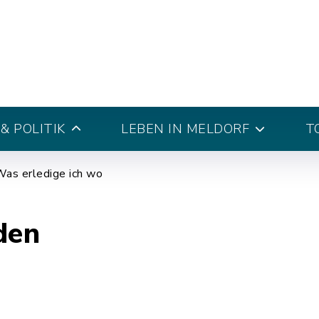
& POLITIK
LEBEN IN MELDORF
T
as erledige ich wo
den