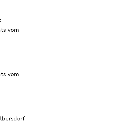
z
hts vom
hts vom
lbersdorf