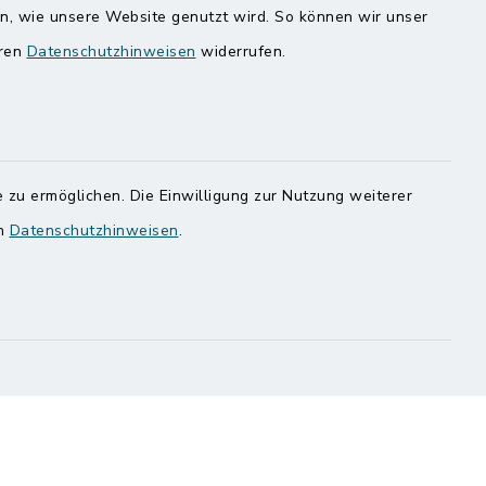
en, wie unsere Website genutzt wird. So können wir unser
Speicherkoog Meldorfer Koog
eren
Datenschutzhinweisen
widerrufen.
Nationalpark Wattenmeer
 zu ermöglichen. Die Einwilligung zur Nutzung weiterer
en
Datenschutzhinweisen
.
ung
Haben
egen,
n
 Sie uns
onnummer