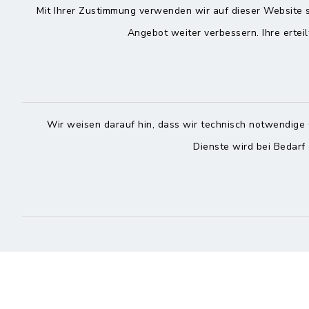
Die Bürgermeisterin
Mit Ihrer Zustimmung verwenden wir auf dieser Website s
Roggenst
Zingelstraße 2
Angebot weiter verbessern. Ihre erteil
25704 Me
25704 Meldorf
04832
04832 6065-301
04832
info@meldorf.de
info@
Wir weisen darauf hin, dass wir technisch notwendige 
facebook
instagram
Dienste wird bei Bedarf