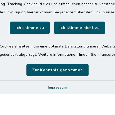
og. Tracking-Cookies, die es uns ermöglichen besser zu versteh
raße 14
Montag und Freitag
te Einwilligung hierfür können Sie jederzeit über den Link in uns
ldorf
7:00 Uhr - 12:00 Uhr
 6065-0
Ich stimme zu
Ich stimme nicht zu
Dienstag und Donnerstag
 6065-215
8:00 Uhr - 12:00 Uhr
mitteldithmarschen.de
14:00 Uhr - 18:00 Uhr
Cookies einsetzen, um eine optimale Darstellung unserer Website
 gesondert abgefragt. Weitere Informationen finden Sie in unser
Online-Terminvereinbar
Sie ein dringendes Anli
finden aber online keine
Zur Kenntnis genommen
zeitnahen Termin? Rufen
gerne unter der Telef
04832 6065 0 an!
Impressum