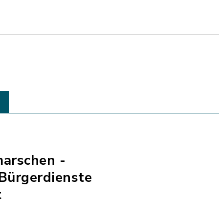
marschen -
Bürgerdienste
t