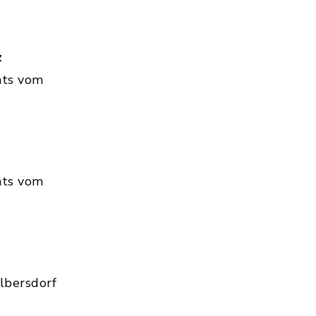
z
hts vom
hts vom
lbersdorf