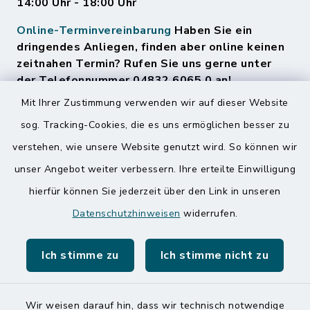
14:00 Uhr - 18:00 Uhr
Online-Terminvereinbarung
Haben Sie ein
dringendes Anliegen, finden aber online keinen
zeitnahen Termin? Rufen Sie uns gerne unter
der Telefonnummer 04832 6065 0 an!
Mit Ihrer Zustimmung verwenden wir auf dieser Website
sog. Tracking-Cookies, die es uns ermöglichen besser zu
Quicklinks
verstehen, wie unsere Website genutzt wird. So können wir
Amt Mitteldithmarschen
unser Angebot weiter verbessern. Ihre erteilte Einwilligung
hierfür können Sie jederzeit über den Link in unseren
Speicherkoog Meldorfer Koog
Datenschutzhinweisen
widerrufen.
Nationalpark Wattenmeer
Ich stimme zu
Ich stimme nicht zu
Wir weisen darauf hin, dass wir technisch notwendige