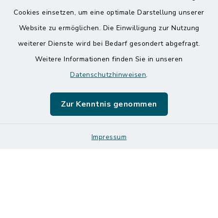
Kontakt
Cookies einsetzen, um eine optimale Darstellung unserer
Website zu ermöglichen. Die Einwilligung zur Nutzung
Barrierefreiheit
weiterer Dienste wird bei Bedarf gesondert abgefragt.
Weitere Informationen finden Sie in unseren
Datenschutz
Datenschutzhinweisen
.
Impressum
Zur Kenntnis genommen
Sitemap
Logos und Designmanual
Impressum
Cookie-Einstellungen