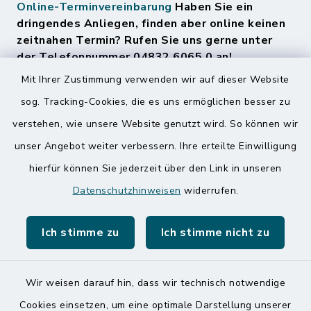
Online-Terminvereinbarung
Haben Sie ein
dringendes Anliegen, finden aber online keinen
zeitnahen Termin? Rufen Sie uns gerne unter
der Telefonnummer 04832 6065 0 an!
Mit Ihrer Zustimmung verwenden wir auf dieser Website
sog. Tracking-Cookies, die es uns ermöglichen besser zu
Quicklinks
verstehen, wie unsere Website genutzt wird. So können wir
Amt Mitteldithmarschen
unser Angebot weiter verbessern. Ihre erteilte Einwilligung
hierfür können Sie jederzeit über den Link in unseren
Speicherkoog Meldorfer Koog
Datenschutzhinweisen
widerrufen.
Nationalpark Wattenmeer
Ich stimme zu
Ich stimme nicht zu
Wir weisen darauf hin, dass wir technisch notwendige
Kontakt
Cookies einsetzen, um eine optimale Darstellung unserer