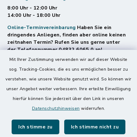
8:00 Uhr - 12:00 Uhr
14:00 Uhr - 18:00 Uhr
Online-Terminvereinbarung
Haben Sie ein
dringendes Anliegen, finden aber online keinen
zeitnahen Termin? Rufen Sie uns gerne unter
der Telefonnummer 04832 6065 0 an!
Mit Ihrer Zustimmung verwenden wir auf dieser Website
sog. Tracking-Cookies, die es uns ermöglichen besser zu
Quicklinks
verstehen, wie unsere Website genutzt wird. So können wir
Amt Mitteldithmarschen
unser Angebot weiter verbessern. Ihre erteilte Einwilligung
hierfür können Sie jederzeit über den Link in unseren
Speicherkoog Meldorfer Koog
Datenschutzhinweisen
widerrufen.
Nationalpark Wattenmeer
Ich stimme zu
Ich stimme nicht zu