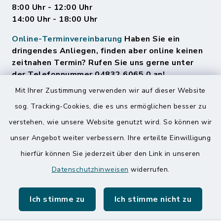
8:00 Uhr - 12:00 Uhr
14:00 Uhr - 18:00 Uhr
Online-Terminvereinbarung
Haben Sie ein
dringendes Anliegen, finden aber online keinen
zeitnahen Termin? Rufen Sie uns gerne unter
der Telefonnummer 04832 6065 0 an!
Mit Ihrer Zustimmung verwenden wir auf dieser Website
sog. Tracking-Cookies, die es uns ermöglichen besser zu
Quicklinks
verstehen, wie unsere Website genutzt wird. So können wir
Amt Mitteldithmarschen
unser Angebot weiter verbessern. Ihre erteilte Einwilligung
hierfür können Sie jederzeit über den Link in unseren
Speicherkoog Meldorfer Koog
Datenschutzhinweisen
widerrufen.
Nationalpark Wattenmeer
Ich stimme zu
Ich stimme nicht zu