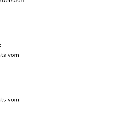
lbersdorf
z
hts vom
hts vom