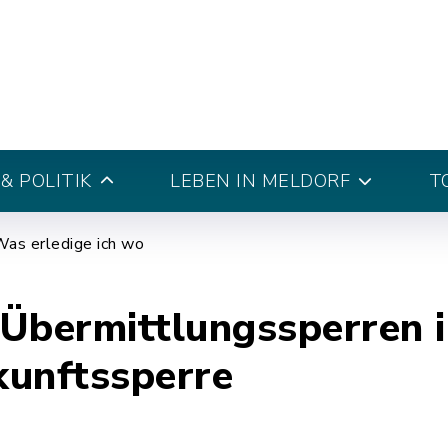
& POLITIK
LEBEN IN MELDORF
T
as erledige ich wo
Übermittlungssperren 
kunftssperre