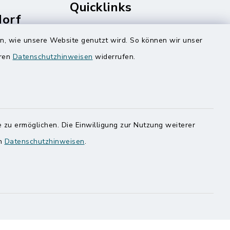
Quicklinks
dorf
rale
Amt Mitteldithmarschen
en, wie unsere Website genutzt wird. So können wir unser
Speicherkoog Meldorfer Koog
eren
Datenschutzhinweisen
widerrufen.
Nationalpark Wattenmeer
 zu ermöglichen. Die Einwilligung zur Nutzung weiterer
en
Datenschutzhinweisen
.
ung
Haben
egen,
n
 Sie uns
onnummer