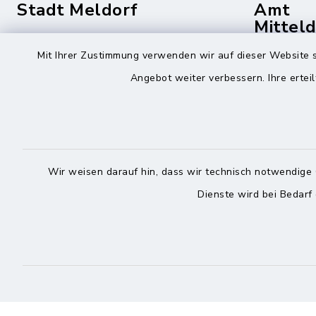
Stadt Meldorf
Amt
Mittel
Die Bürgermeisterin
Mit Ihrer Zustimmung verwenden wir auf dieser Website s
Roggenst
Zingelstraße 2
Angebot weiter verbessern. Ihre erteil
25704 Me
25704 Meldorf
04832
04832 6065-301
04832
info@meldorf.de
info@
Wir weisen darauf hin, dass wir technisch notwendige 
facebook
instagram
Dienste wird bei Bedarf