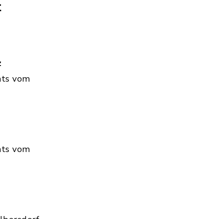
t
z
hts vom
hts vom