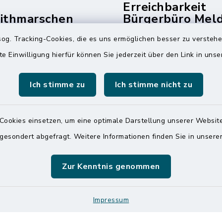
Erreichbarkeit
dithmarschen
Bürgerbüro Mel
und Telefonzent
og. Tracking-Cookies, die es uns ermöglichen besser zu versteh
raße 14
Montag und Freitag
te Einwilligung hierfür können Sie jederzeit über den Link in uns
ldorf
7:00 Uhr - 12:00 Uhr
 6065-0
Ich stimme zu
Ich stimme nicht zu
Dienstag und Donnerstag
 6065-215
8:00 Uhr - 12:00 Uhr
mitteldithmarschen.de
Cookies einsetzen, um eine optimale Darstellung unserer Website
14:00 Uhr - 18:00 Uhr
 gesondert abgefragt. Weitere Informationen finden Sie in unser
Online-Terminvereinbar
Sie ein dringendes Anli
finden aber online keine
Zur Kenntnis genommen
zeitnahen Termin? Rufen
gerne unter der Telef
Impressum
04832 6065 0 an!